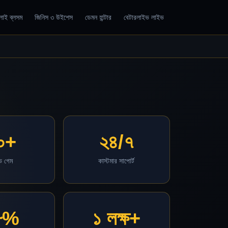
্লাই ব্লসম
জিনিস ৩ উইশেস
ডেমন হান্টার
বেটারলাইভ লাইভ
০+
২৪/৭
ভ গেম
কাস্টমার সাপোর্ট
৮%
১ লক্ষ+