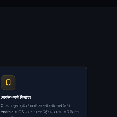
মোবাইল-ফার্স্ট ডিজাইন
Crixo-র পুরো প্ল্যাটফর্ম মোবাইলের কথা মাথায় রেখে তৈরি।
Android ও iOS অ্যাপে সব গেম নিখুঁতভাবে চলে। ছোট স্ক্রিনেও