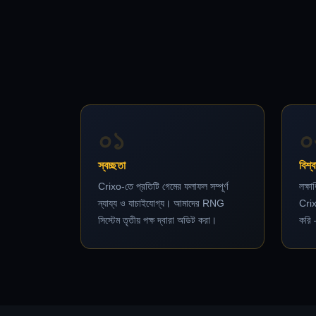
০১
০
স্বচ্ছতা
বিশ্
Crixo-তে প্রতিটি গেমের ফলাফল সম্পূর্ণ
লক্ষা
ন্যায্য ও যাচাইযোগ্য। আমাদের RNG
Crix
সিস্টেম তৃতীয় পক্ষ দ্বারা অডিট করা।
করি 