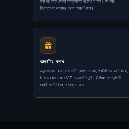
করা হয় যাতে কোনো অননুমোদিত প্রবেশ না ঘটে। আপনার
নিরাপত্তাই আমাদের প্রথম অগ্রাধিকার।
আকর্ষণীয় বোনাস
নতুন সদস্যদের জন্য ১৫০% স্বাগত বোনাস, প্রতিদিনের ক্যাশব্যাক,
রিলোড বোনাস এবং VIP লয়্যালটি পয়েন্ট। Crixo-তে প্রতিটি
বেটেই আপনি কিছু না কিছু পাচ্ছেন।