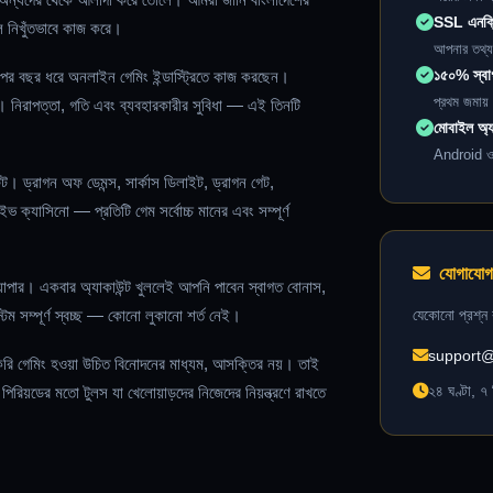
SSL এনক্রি
লে নিখুঁতভাবে কাজ করে।
আপনার তথ্য সম
১৫০% স্বা
 পর বছর ধরে অনলাইন গেমিং ইন্ডাস্ট্রিতে কাজ করছেন।
প্রথম জমায়
ে। নিরাপত্তা, গতি এবং ব্যবহারকারীর সুবিধা — এই তিনটি
মোবাইল অ্
Android ও 
ন্ট। ড্রাগন অফ ডেমন্স, সার্কাস ডিলাইট, ড্রাগন গেট,
 ক্যাসিনো — প্রতিটি গেম সর্বোচ্চ মানের এবং সম্পূর্ণ
যোগাযোগ
 ব্যাপার। একবার অ্যাকাউন্ট খুললেই আপনি পাবেন স্বাগত বোনাস,
যেকোনো প্রশ্ন 
েম সম্পূর্ণ স্বচ্ছ — কোনো লুকানো শর্ত নেই।
support@
 করি গেমিং হওয়া উচিত বিনোদনের মাধ্যম, আসক্তির নয়। তাই
২৪ ঘণ্টা, ৭ 
িয়ডের মতো টুলস যা খেলোয়াড়দের নিজেদের নিয়ন্ত্রণে রাখতে