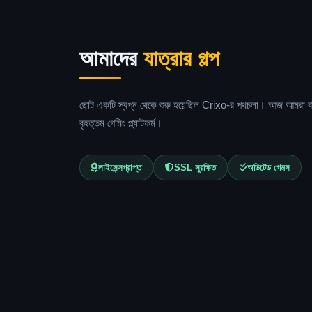
আমাদের
যাত্রার গল্প
ছোট একটি স্বপ্ন থেকে শুরু হয়েছিল Crixo-র পথচলা। আজ আমরা ব
বৃহত্তম গেমিং প্ল্যাটফর্ম।
লাইসেন্সপ্রাপ্ত
SSL সুরক্ষিত
অডিটেড গেমস