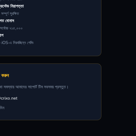
প্টেড নিরাপত্তা
্পূর্ণ সুরক্ষিত
গত বোনাস
 সর্বোচ্চ ৳১৫,০০০
যাপ
iOS-এ নিরবচ্ছিন্ন গেমিং
 করুন
বা সমস্যায় আমাদের সাপোর্ট টিম সবসময় প্রস্তুত।
crixo.net
দিন