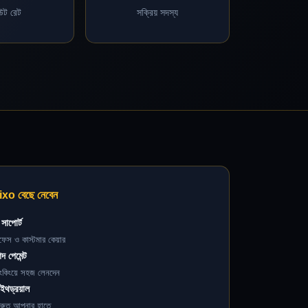
ট রেট
সক্রিয় সদস্য
ixo বেছে নেবেন
া সাপোর্ট
ারফেস ও কাস্টমার কেয়ার
 পেমেন্ট
ংকিংয়ে সহজ লেনদেন
ইথড্রয়াল
দ্রুত আপনার হাতে