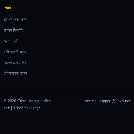
গেমস
ড্রাগন অফ ডেমন্স
সার্কাস ডিলাইট
ড্রাগন গেট
বাটারফ্লাই ব্লসম
জিনিস ৩ উইশেস
বেটারলাইভ লাইভ
© 2026 Crixo. সর্বস্বত্ব সংরক্ষিত।
যোগাযোগ:
support@crixo.net
১৮+ | দায়িত্বশীলভাবে খেলুন