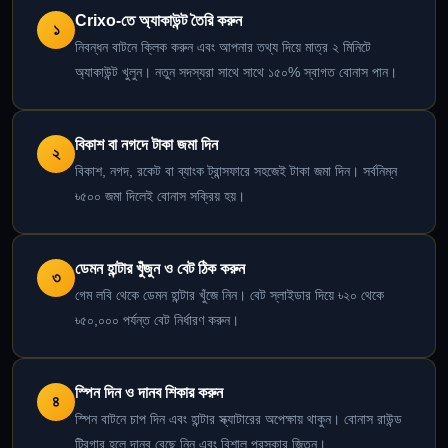
Crixo-তে অ্যাকাউন্ট তৈরি করুন
১
নিবন্ধন বাটনে ক্লিক করুন এবং আপনার তথ্য দিয়ে মাত্র ২ মিনিটে
অ্যাকাউন্ট খুলুন। নতুন সদস্যরা সাথে সাথে ১৫০% স্বাগত বোনাস পান।
বিকাশ বা নগদে টাকা জমা দিন
২
বিকাশ, নগদ, রকেট বা ব্যাংক ট্রান্সফারে সহজেই টাকা জমা দিন। সর্বনিম্ন
৳৫০০ জমা দিলেই বোনাস সক্রিয় হয়।
ডেমন হান্টার খুঁজুন ও বেট ঠিক করুন
৩
গেম লবি থেকে ডেমন হান্টার খুঁজে নিন। বেট স্লাইডার দিয়ে ৳২০ থেকে
৳৫০,০০০ পর্যন্ত বেট নির্ধারণ করুন।
স্পিন দিন ও দানব শিকার করুন
৪
স্পিন বাটনে চাপ দিন এবং হান্টার স্ক্যাটারের অপেক্ষায় থাকুন। বোনাস রাউন্ড
ট্রিগার হলে দানব বেছে নিন এবং বিশাল পুরস্কার জিতুন।