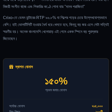
বিজয়ী সংগীত বাজে এবং শিকারির কণ্ঠে শোনা যায় "দানব পরাজিত!"
Crixo-তে ডেমন হান্টারের RTP ৯৬.৮% যা শিল্পের গড়ের চেয়ে উল্লেখযোগ্যভাবে
বেশি। হাই ভোলাটিলিটি হওয়ায় ধৈর্য ধরে খেলতে হবে, কিন্তু বড় জয় এলে সেটা সত্যিই
স্মরণীয় হয়। অনেক বাংলাদেশি খেলোয়াড় এই গেমে একক স্পিনে বড় পুরস্কার
জিতেছেন।
স্বাগত বোনাস
১৫০%
প্রথম জমায় বোনাস
সর্বোচ্চ বোনাস
৳১৫,০০০
ফ্রি স্পিন
১০০টি