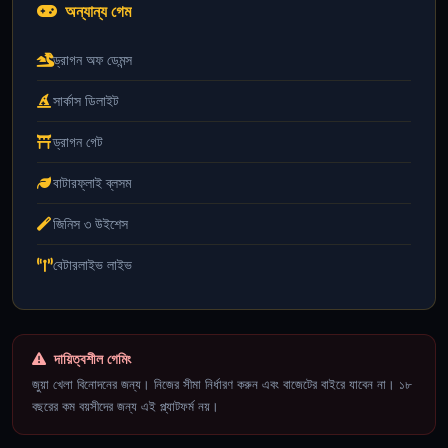
অন্যান্য গেম
ড্রাগন অফ ডেমন্স
সার্কাস ডিলাইট
ড্রাগন গেট
বাটারফ্লাই ব্লসম
জিনিস ৩ উইশেস
বেটারলাইভ লাইভ
দায়িত্বশীল গেমিং
জুয়া খেলা বিনোদনের জন্য। নিজের সীমা নির্ধারণ করুন এবং বাজেটের বাইরে যাবেন না। ১৮
বছরের কম বয়সীদের জন্য এই প্ল্যাটফর্ম নয়।