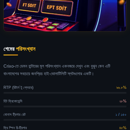
গেমের
পরিসংখ্যান
Crixo-তে ডেমন হান্টারের মূল পরিসংখ্যান একনজরে দেখুন এবং বুঝুন কেন এটি
বাংলাদেশের সবচেয়ে জনপ্রিয় হাই-ভোলাটিলিটি স্লটগুলোর একটি।
RTP (রিটার্ন টু প্লেয়ার)
৯৬.৮%
হিট ফ্রিকোয়েন্সি
২৮%
বোনাস ট্রিগার রেট
১ / ১৫০
ফ্রি স্পিন রি-ট্রিগার
৪৫%