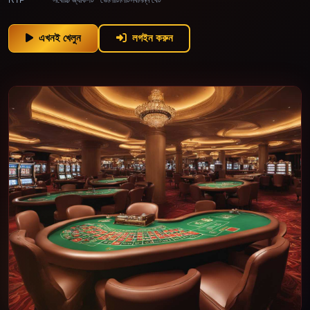
এখনই খেলুন
লগইন করুন