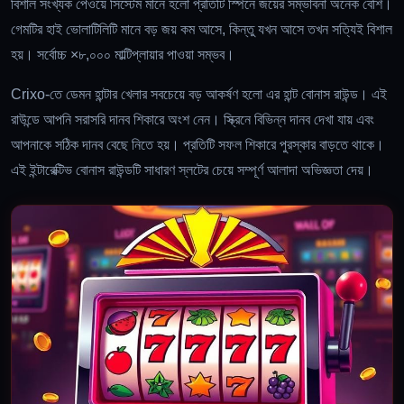
বিশাল সংখ্যক পেওয়ে সিস্টেম মানে হলো প্রতিটি স্পিনে জয়ের সম্ভাবনা অনেক বেশি।
গেমটির হাই ভোলাটিলিটি মানে বড় জয় কম আসে, কিন্তু যখন আসে তখন সত্যিই বিশাল
হয়। সর্বোচ্চ ×৮,০০০ মাল্টিপ্লায়ার পাওয়া সম্ভব।
Crixo-তে ডেমন হান্টার খেলার সবচেয়ে বড় আকর্ষণ হলো এর হান্ট বোনাস রাউন্ড। এই
রাউন্ডে আপনি সরাসরি দানব শিকারে অংশ নেন। স্ক্রিনে বিভিন্ন দানব দেখা যায় এবং
আপনাকে সঠিক দানব বেছে নিতে হয়। প্রতিটি সফল শিকারে পুরস্কার বাড়তে থাকে।
এই ইন্টারেক্টিভ বোনাস রাউন্ডটি সাধারণ স্লটের চেয়ে সম্পূর্ণ আলাদা অভিজ্ঞতা দেয়।