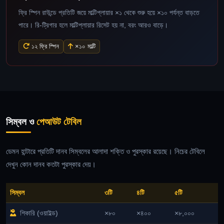
ফ্রি স্পিন রাউন্ডে প্রতিটি জয়ে মাল্টিপ্লায়ার ×১ থেকে শুরু হয়ে ×১০ পর্যন্ত বাড়তে
পারে। রি-ট্রিগার হলে মাল্টিপ্লায়ার রিসেট হয় না, বরং আরও বাড়ে।
১২ ফ্রি স্পিন
×১০ মাল্টি
সিম্বল ও
পেআউট টেবিল
ডেমন হান্টারে প্রতিটি দানব সিম্বলের আলাদা শক্তি ও পুরস্কার রয়েছে। নিচের টেবিলে
দেখুন কোন দানব কতটা পুরস্কার দেয়।
সিম্বল
৩টি
৪টি
৫টি
শিকারি (ওয়াইল্ড)
×৮০
×৪০০
×৮,০০০