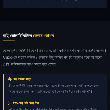
হাই ভোলাটিলিটিতে
জেতার কৌশল
ডেমন হান্টার একটি হাই ভোলাটিলিটি গেম, তাই এখানে কৌশল এবং ধৈর্য দুটোই দরকার।
Crixo-তে অনেক অভিজ্ঞ খেলোয়াড় কিছু কার্যকর পদ্ধতি অনুসরণ করেন যা তাদের
গেমিং অভিজ্ঞতাকে আরও ভালো করে তোলে।
বড় বাজেট রাখুন
হাই ভোলাটিলিটি গেমে বড় জয়ের আগে অনেক স্পিন যেতে পারে। তাই কমপক্ষে ১০০
স্পিনের বাজেট নিয়ে বসুন। ছোট বাজেটে হাই ভোলাটিলিটি গেম খেলা ঝুঁকিপূর্ণ।
মিড-রেঞ্জ বেট বেছে নিন
মোট বাজেটের ১% থেকে ২% প্রতি স্পিনে বেট করুন। এতে বোনাস রাউন্ড ট্রিগার