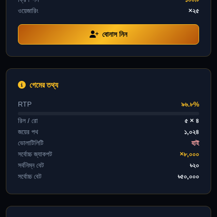
ওয়েজারিং
×২৫
বোনাস নিন
গেমের তথ্য
RTP
৯৬.৮%
রিল / রো
৫ × ৪
জয়ের পথ
১,০২৪
ভোলাটিলিটি
হাই
সর্বোচ্চ জ্যাকপট
×৮,০০০
সর্বনিম্ন বেট
৳২০
সর্বোচ্চ বেট
৳৫০,০০০