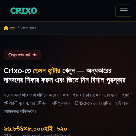
হোম
ডেমন হান্টার
অ্যাকশন স্লট গেম
Crixo-তে
ডেমন হান্টার
খেলুন — অন্ধকারের
দানবদের শিকার করুন এবং জিতে নিন বিশাল পুরস্কার
রাতের অন্ধকারে একা দাঁড়িয়ে আছেন একজন শিকারি। চারদিকে দানবের ছায়া। প্রতিটি
শট একটি সুযোগ, প্রতিটি জয় একটি পুরস্কার। Crixo-তে ডেমন হান্টার এমনই এক
রোমাঞ্চকর অভিজ্ঞতা।
৯৬.৮%
×৮,০০০
হাই
৳২০
RTP
সর্বোচ্চ জ্যাকপট
ভোলাটিলিটি
সর্বনিম্ন বেট