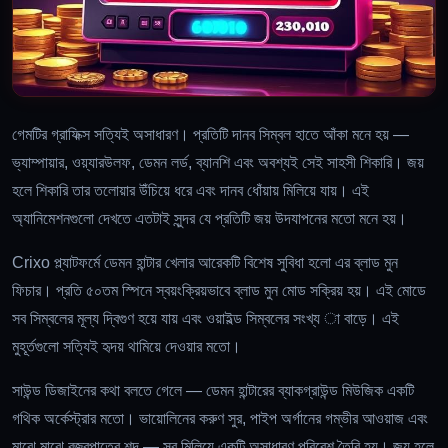
গেমটির গ্রাফিক্স সত্যিই অসাধারণ। প্রতিটি দানব সিম্বল হাতে আঁকা মনে হয় —
ভ্যাম্পায়ার, ওয়্যারউলফ, ডেমন লর্ড, ব্যানশি এবং অবশ্যই সেই সাহসী শিকারি। জয়
হলে শিকারি তার তলোয়ার উঁচিয়ে ধরে এবং দানব ধোঁয়ায় মিলিয়ে যায়। এই
অ্যানিমেশনগুলো দেখতে এতটাই সুন্দর যে প্রতিটি জয় উদযাপনের মতো মনে হয়।
Crixo প্ল্যাটফর্মে ডেমন হান্টার খেলার আরেকটি বিশেষ সুবিধা হলো এর ব্লাড মুন
ফিচার। প্রতি ৫০তম স্পিনে স্বয়ংক্রিয়ভাবে ব্লাড মুন মোড সক্রিয় হয়। এই মোডে
সব সিম্বলের মূল্য দ্বিগুণ হয়ে যায় এবং ওয়াইল্ড সিম্বলের সংখ্য া বাড়ে। এই
মুহূর্তগুলো সত্যিই হৃদয় থামিয়ে দেওয়ার মতো।
সাউন্ড ডিজাইনের কথা বলতে গেলে — ডেমন হান্টারের ব্যাকগ্রাউন্ড মিউজিক একটি
গথিক অর্কেস্ট্রার মতো। ভায়োলিনের করুণ সুর, পাইপ অর্গানের গম্ভীর আওয়াজ এবং
মাঝে মাঝে বজ্রপাতের শব্দ — সব মিলিয়ে একটি অসাধারণ পরিবেশ তৈরি হয়। জয় হলে