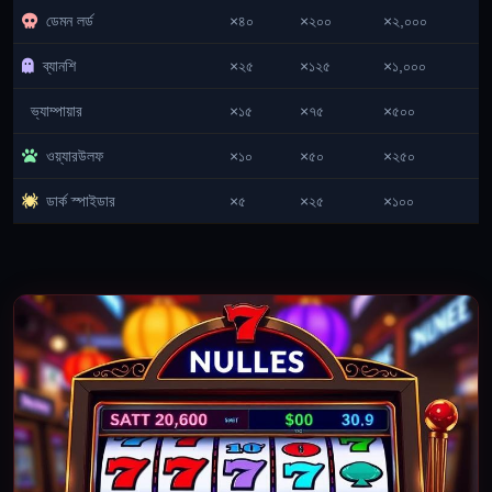
ডেমন লর্ড
×৪০
×২০০
×২,০০০
ব্যানশি
×২৫
×১২৫
×১,০০০
ভ্যাম্পায়ার
×১৫
×৭৫
×৫০০
ওয়্যারউলফ
×১০
×৫০
×২৫০
ডার্ক স্পাইডার
×৫
×২৫
×১০০