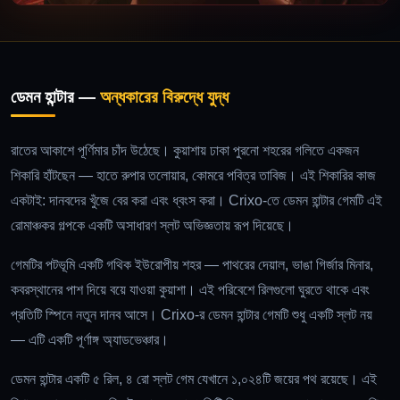
ডেমন হান্টার —
অন্ধকারের বিরুদ্ধে যুদ্ধ
রাতের আকাশে পূর্ণিমার চাঁদ উঠেছে। কুয়াশায় ঢাকা পুরনো শহরের গলিতে একজন
শিকারি হাঁটছেন — হাতে রুপার তলোয়ার, কোমরে পবিত্র তাবিজ। এই শিকারির কাজ
একটাই: দানবদের খুঁজে বের করা এবং ধ্বংস করা। Crixo-তে ডেমন হান্টার গেমটি এই
রোমাঞ্চকর গল্পকে একটি অসাধারণ স্লট অভিজ্ঞতায় রূপ দিয়েছে।
গেমটির পটভূমি একটি গথিক ইউরোপীয় শহর — পাথরের দেয়াল, ভাঙা গির্জার মিনার,
কবরস্থানের পাশ দিয়ে বয়ে যাওয়া কুয়াশা। এই পরিবেশে রিলগুলো ঘুরতে থাকে এবং
প্রতিটি স্পিনে নতুন দানব আসে। Crixo-র ডেমন হান্টার গেমটি শুধু একটি স্লট নয়
— এটি একটি পূর্ণাঙ্গ অ্যাডভেঞ্চার।
ডেমন হান্টার একটি ৫ রিল, ৪ রো স্লট গেম যেখানে ১,০২৪টি জয়ের পথ রয়েছে। এই