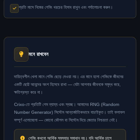
প্রতি মাসে নিজের গেমিং খরচের হিসাব রাখুন এবং পর্যালোচনা করুন।
মনে রাখবেন
দায়িত্বশীল খেলা মানে গেমিং ছেড়ে দেওয়া নয়। এর মানে হলো গেমিংকে জীবনের
একটি ছোট্ট আনন্দের অংশ হিসেবে রাখা — যেটা আপনার জীবনকে সমৃদ্ধ করে,
ক্ষতিগ্রস্ত করে না।
Crixo-তে প্রতিটি গেম ন্যায্য এবং স্বচ্ছ। আমাদের RNG (Random
Number Generator) সিস্টেম আন্তর্জাতিকভাবে যাচাইকৃত। তাই ফলাফল
সম্পূর্ণ এলোমেলো — কোনো কৌশল বা সিস্টেম দিয়ে জেতার নিশ্চয়তা নেই।
গেমিং কখনো আর্থিক সমস্যার সমাধান নয়। যদি আর্থিক চাপে