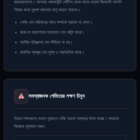
ব্যবহারযোগ্য। আপনার অ্যাকাউন্ট সেটিংস থেকে মাত্র কয়েক ক্লিকেই আপনি
নিজের জন্য সুরক্ষা ব্যবস্থা চালু করতে পারবেন।
গেমিং যেন পরিবারের সাথে সম্পর্কে প্রভাব না ফেলে।
কাজ বা পড়াশোনায় মনোযোগ যেন অটুট থাকে।
আর্থিক পরিকল্পনা যেন বিঘ্নিত না হয়।
মানসিক স্বাস্থ্য যেন সুস্থ ও স্বাভাবিক থাকে।
সমস্যাজনক গেমিংয়ের লক্ষণ চিনুন
নিচের লক্ষণগুলো দেখলে বুঝবেন গেমিং হয়তো সমস্যার দিকে যাচ্ছে। সৎভাবে
নিজেকে মূল্যায়ন করুন: