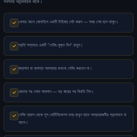
সবসময় আনন্দদায়ক থাকে।
খেলার আগে মোবাইলে একটি টাইমার সেট করুন — সময় শেষ হলে থামুন।
প্রতি সপ্তাহে একটি "গেমিং-মুক্ত দিন" রাখুন।
মদ্যপান বা ক্লান্ত অবস্থায় কখনো গেমিং করবেন না।
জেতার পর লোভ সামলান — বড় জয়ের পর বিরতি নিন।
গেমিং অ্যাপ থেকে পুশ নোটিফিকেশন বন্ধ রাখুন যাতে অপ্রয়োজনীয় প্রলোভন না
আসে।