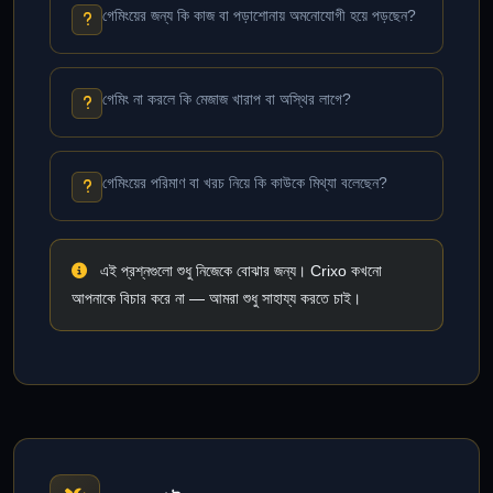
গেমিংয়ের জন্য কি কাজ বা পড়াশোনায় অমনোযোগী হয়ে পড়ছেন?
গেমিং না করলে কি মেজাজ খারাপ বা অস্থির লাগে?
গেমিংয়ের পরিমাণ বা খরচ নিয়ে কি কাউকে মিথ্যা বলেছেন?
এই প্রশ্নগুলো শুধু নিজেকে বোঝার জন্য। Crixo কখনো
আপনাকে বিচার করে না — আমরা শুধু সাহায্য করতে চাই।