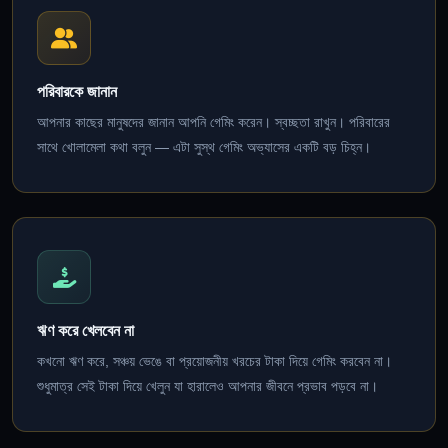
পরিবারকে জানান
আপনার কাছের মানুষদের জানান আপনি গেমিং করেন। স্বচ্ছতা রাখুন। পরিবারের
সাথে খোলামেলা কথা বলুন — এটা সুস্থ গেমিং অভ্যাসের একটি বড় চিহ্ন।
ঋণ করে খেলবেন না
কখনো ঋণ করে, সঞ্চয় ভেঙে বা প্রয়োজনীয় খরচের টাকা দিয়ে গেমিং করবেন না।
শুধুমাত্র সেই টাকা দিয়ে খেলুন যা হারালেও আপনার জীবনে প্রভাব পড়বে না।