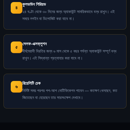
কুলডাউন পিরিয়ড
৪
২৪ ঘণ্টা থেকে ৩০ দিনের জন্য অ্যাকাউন্ট সাময়িকভাবে বন্ধ রাখুন। এই
সময়ে লগইন বা ডিপোজিট করা যাবে না।
সেলফ-এক্সক্লুশন
৫
দীর্ঘমেয়াদী বিরতির জন্য ৬ মাস থেকে ৫ বছর পর্যন্ত অ্যাকাউন্ট সম্পূর্ণ বন্ধ
রাখুন। এই সিদ্ধান্ত প্রত্যাহার করা যাবে না।
রিয়েলিটি চেক
৬
নির্দিষ্ট সময় পরপর পপ-আপ নোটিফিকেশন পাবেন — কতক্ষণ খেলছেন, কত
জিতেছেন বা হেরেছেন তার সারসংক্ষেপ দেখাবে।