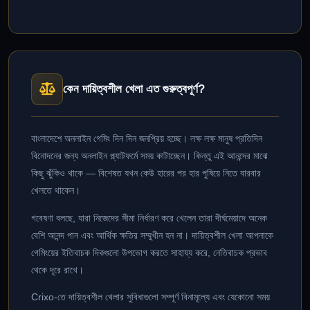
কেন দায়িত্বশীল খেলা এত গুরুত্বপূর্ণ?
বাংলাদেশে অনলাইন গেমিং দিন দিন জনপ্রিয় হচ্ছে। লক্ষ লক্ষ মানুষ প্রতিদিন
বিনোদনের জন্য অনলাইন প্ল্যাটফর্মে সময় কাটাচ্ছেন। কিন্তু এই আনন্দের মাঝে
কিছু ঝুঁকিও থাকে — বিশেষত যখন কেউ হারের পর হার পুষিয়ে নিতে বারবার
খেলতে থাকেন।
গবেষণা বলছে, যারা নিজেদের সীমা নির্ধারণ করে খেলেন তারা দীর্ঘমেয়াদে অনেক
বেশি আনন্দ পান এবং আর্থিক ক্ষতির সম্মুখীন হন না। দায়িত্বশীল খেলা আপনাকে
গেমিংয়ের ইতিবাচক দিকগুলো উপভোগ করতে সাহায্য করে, নেতিবাচক প্রভাব
থেকে দূরে রাখে।
Crixo-তে দায়িত্বশীল খেলার সুবিধাগুলো সম্পূর্ণ বিনামূল্যে এবং যেকোনো সময়