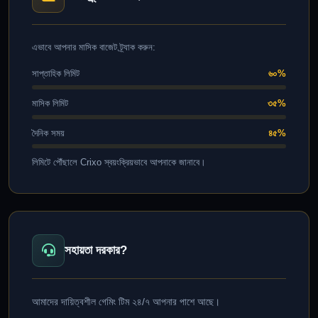
এভাবে আপনার মাসিক বাজেট ট্র্যাক করুন:
সাপ্তাহিক লিমিট
৬০%
মাসিক লিমিট
৩৫%
দৈনিক সময়
৪৫%
লিমিটে পৌঁছালে Crixo স্বয়ংক্রিয়ভাবে আপনাকে জানাবে।
সহায়তা দরকার?
আমাদের দায়িত্বশীল গেমিং টিম ২৪/৭ আপনার পাশে আছে।