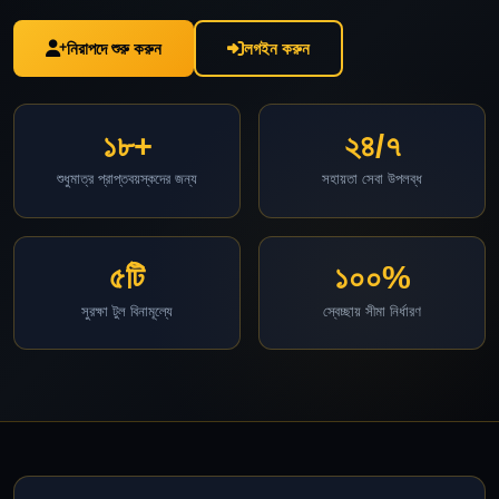
নিরাপদে শুরু করুন
লগইন করুন
১৮+
২৪/৭
শুধুমাত্র প্রাপ্তবয়স্কদের জন্য
সহায়তা সেবা উপলব্ধ
৫টি
১০০%
সুরক্ষা টুল বিনামূল্যে
স্বেচ্ছায় সীমা নির্ধারণ