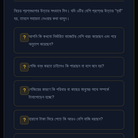
নিচের প্রশ্নগুলোর উত্তর সৎভাবে দিন। যদি ৩টির বেশি প্রশ্নের উত্তর "হ্যাঁ"
হয়, তাহলে সহায়তা নেওয়ার কথা ভাবুন।
আপনি কি কখনো নির্ধারিত বাজেটের বেশি খরচ করেছেন এবং পরে
অনুতাপ করেছেন?
গেমিং বন্ধ করতে চাইলেও কি পারছেন না বলে মনে হয়?
গেমিংয়ের কারণে কি পরিবার বা কাছের মানুষের সাথে সম্পর্কে
টানাপোড়েন হচ্ছে?
হারানো টাকা ফিরে পেতে কি আরও বেশি বাজি ধরছেন?